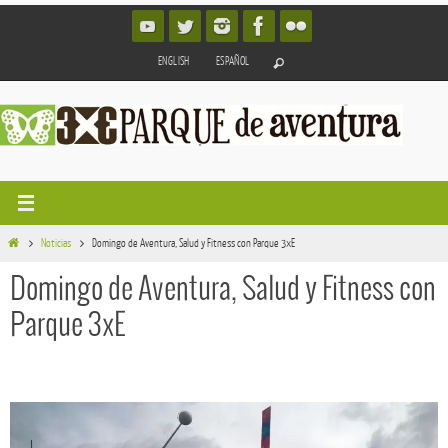
Ir
al
ENGLISH
ESPAÑOL
contenido
Inicio
Noticias
Domingo de Aventura, Salud y Fitness con Parque 3xE
Domingo de Aventura, Salud y Fitness con
Parque 3xE