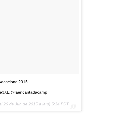
vacacional2015
que3XE @laencantadacamp
el
26 de Jun de 2015 a la(s) 5:34 PDT