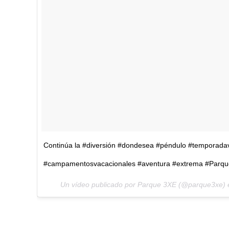
Continúa la #diversión #dondesea #péndulo #temporada
#campamentosvacacionales #aventura #extrema #Par
Un vídeo publicado por Parque 3XE (@parque3xe) 