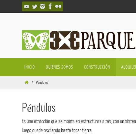
Ir
al
contenido
Ir
INICIO
QUIENES SOMOS
CONSTRUCCIÓN
ALQUILE
al
contenido
Inicio
Péndulos
Péndulos
Es una atracción que se monta en estructuras altas, con un siste
luego quede oscilando hasta tocar tierra.