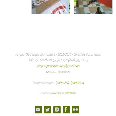
Parque 3XE Parque de Aventura - 2011-2019 - Derechos Reservados
Tlfs +58 (212) 624.59.30 / +58 (414) 303.14.13
3xeparquedeaventura@gmail.com
Caracas, Venezuela
Desarrollado por:
Sportsub & Sportalsub
Funciona con
Nirvana
&
WordPress.