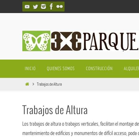
Ir
al
contenido
Ir
INICIO
QUIENES SOMOS
CONSTRUCCIÓN
ALQUILE
al
contenido
Inicio
Trabajos de Altura
Trabajos de Altura
Los trabajos de altura o trabajos verticales, facilitan el montaje 
mantenimiento de edificios y monumentos de difícil acceso, poda d